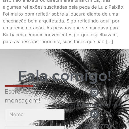
Isso não é exata ou diretamente uma crítica, mas
algumas reflexões suscitadas pela peça de Luiz Paixão.
Foi muito bom refletir sobre a loucura diante de uma
encenação bem arquitetada. Sigo refletindo aqui, por
uma rememoração. As pessoas que se mandava para
Barbacena eram inconvenientes porque espelhavam,
para as pessoas “normais”, suas faces que não […]
Fala comigo!
Escreva sua
mensagem!
renato.nitu@gmail.com
31 98783-7178