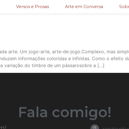
Versos e Prosas
Arte em Conversa
Sobr
ada arte. Um jogo-arte, arte-de-jogo.Complexo, mas simpl
duzem informações coloridas e infinitas. Como o efeito 
da variação do timbre de um pássarosobre a […]
Fala comigo!
m!
renato.nit