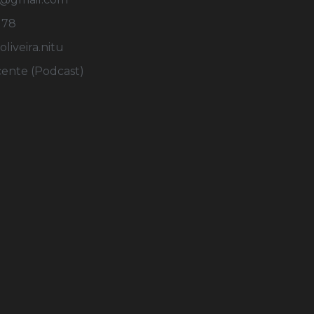
178
iveira.nitu
cente (Podcast)