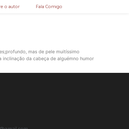
e o autor
Fala Comigo
es;profundo, mas de pele muitíssimo
da inclinação da cabeça de alguémno humor
u@gmail.com