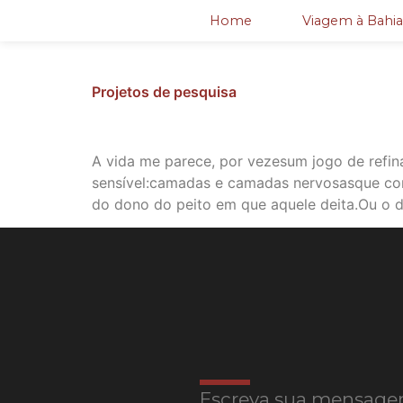
Home
Viagem à Bahia
Projetos de pesquisa
A vida me parece, por vezesum jogo de refin
sensível:camadas e camadas nervosasque con
do dono do peito em que aquele deita.Ou o 
Escreva sua mensage