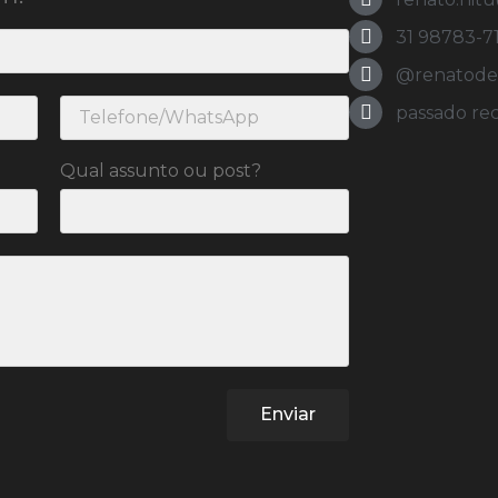
31 98783-7
@renatodeol
passado re
Qual assunto ou post?
Enviar