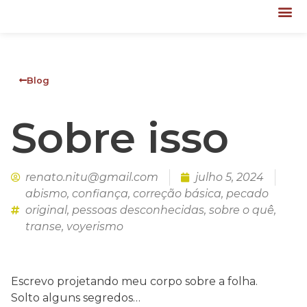
Blog
Sobre isso
renato.nitu@gmail.com
julho 5, 2024
abismo
,
confiança
,
correção básica
,
pecado
original
,
pessoas desconhecidas
,
sobre o quê
,
transe
,
voyerismo
Escrevo projetando meu corpo sobre a folha.
Solto alguns segredos…