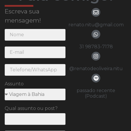
Escreva sua
mensagem!
renato.nitu@gmail.com
31 98783-7178
@renatodeoliveira.nitu
Assunto
passado recente
(Podcast)
Qual assunto ou post?