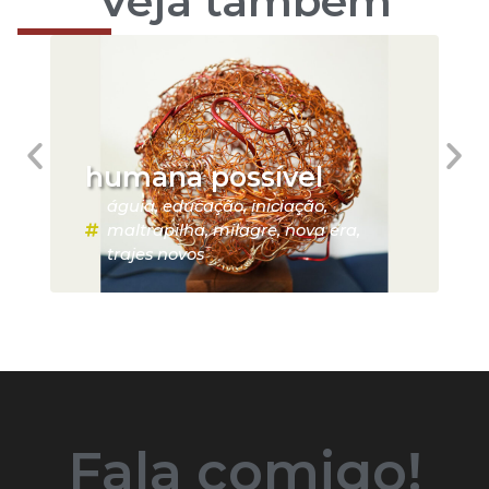
Veja também
humana possível
águia
,
educação
,
iniciação
,
maltrapilha
,
milagre
,
nova era
,
trajes novos
Fala comigo!