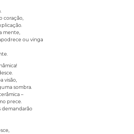
.
o coração,
plicação.
a mente,
 apodrece ou vinga
te.
nâmica!
esce.
 visão,
lguma sombra.
cerâmica –
mo prece.
es demandarão
sce,