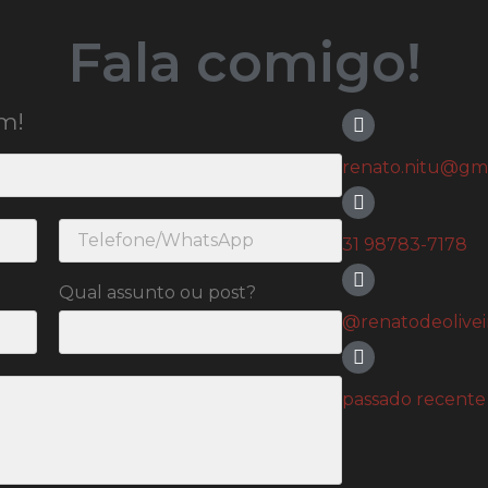
Fala comigo!
m!
renato.nitu@gm
31 98783-7178
Qual assunto ou post?
@renatodeoliveir
passado recente