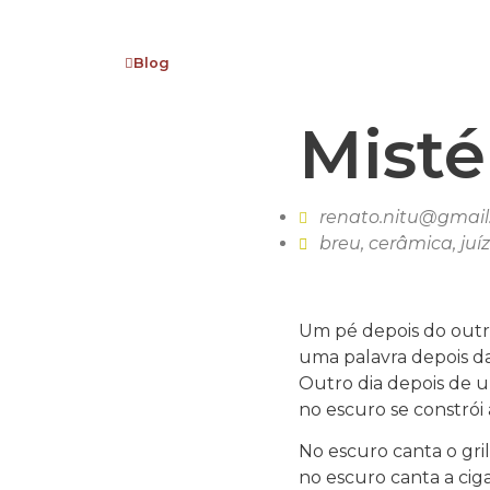
Blog
Misté
renato.nitu@gmai
breu
,
cerâmica
,
juí
Um pé depois do outr
uma palavra depois da
Outro dia depois de u
no escuro se constrói 
No escuro canta o gril
no escuro canta a ciga