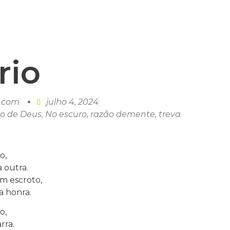
rio
l.com
julho 4, 2024
zo de Deus
,
No escuro
,
razão demente
,
treva
o,
 outra.
m escroto,
a honra.
o,
rra.