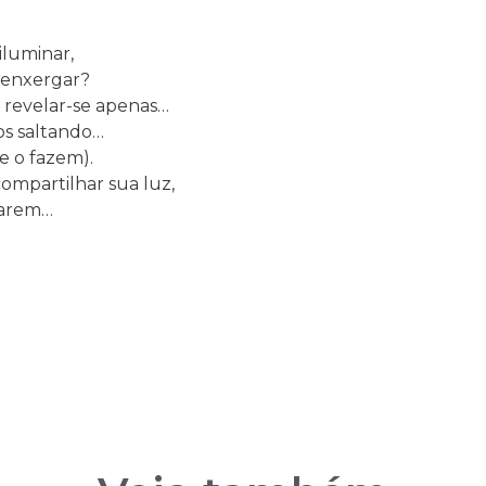
iluminar,
 enxergar?
 revelar-se apenas…
hos saltando…
e o fazem).
ompartilhar sua luz,
tarem…