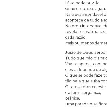
Lá se pode ouvi-lo,
só no escuro se agarra
Na treva insondável d
acontece de tudo a ex
No breu insondável d
revela-se, matura-se,
cada razão,
mais ou menos demen
Juízo de Deus: aerodi
Tudo que não plana d
Voa-se apenas com boa
e essa depende de a
O que se pode fazer: 
tão bela que suba co
Os arquitetos celest
de forma orgânica,
prânica,
uma parede que flore